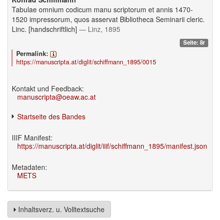
Tabulae omnium codicum manu scriptorum et annis 1470-
1520 impressorum, quos asservat Bibliotheca Seminarii cleric.
Linc. [handschriftlich]
— Linz, 1895
Seite: 8r
Permalink:
https://manuscripta.at/diglit/schiffmann_1895/0015
Kontakt und Feedback:
manuscripta@oeaw.ac.at
Startseite des Bandes
IIIF Manifest:
https://manuscripta.at/diglit/iiif/schiffmann_1895/manifest.json
Metadaten:
METS
Inhaltsverz. u. Volltextsuche