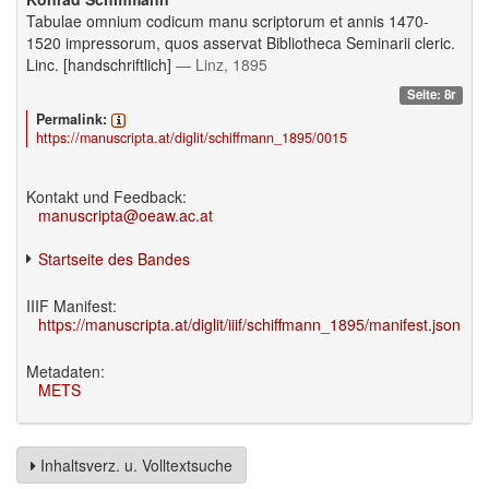
Tabulae omnium codicum manu scriptorum et annis 1470-
1520 impressorum, quos asservat Bibliotheca Seminarii cleric.
Linc. [handschriftlich]
— Linz, 1895
Seite: 8r
Permalink:
https://manuscripta.at/diglit/schiffmann_1895/0015
Kontakt und Feedback:
manuscripta@oeaw.ac.at
Startseite des Bandes
IIIF Manifest:
https://manuscripta.at/diglit/iiif/schiffmann_1895/manifest.json
Metadaten:
METS
Inhaltsverz. u. Volltextsuche