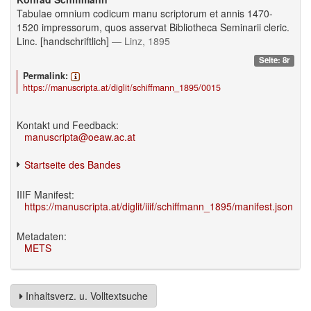
Tabulae omnium codicum manu scriptorum et annis 1470-
1520 impressorum, quos asservat Bibliotheca Seminarii cleric.
Linc. [handschriftlich]
— Linz, 1895
Seite: 8r
Permalink:
https://manuscripta.at/diglit/schiffmann_1895/0015
Kontakt und Feedback:
manuscripta@oeaw.ac.at
Startseite des Bandes
IIIF Manifest:
https://manuscripta.at/diglit/iiif/schiffmann_1895/manifest.json
Metadaten:
METS
Inhaltsverz. u. Volltextsuche