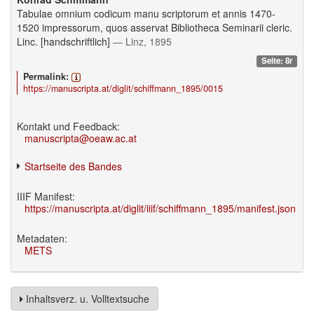
Tabulae omnium codicum manu scriptorum et annis 1470-
1520 impressorum, quos asservat Bibliotheca Seminarii cleric.
Linc. [handschriftlich]
— Linz, 1895
Seite: 8r
Permalink:
https://manuscripta.at/diglit/schiffmann_1895/0015
Kontakt und Feedback:
manuscripta@oeaw.ac.at
Startseite des Bandes
IIIF Manifest:
https://manuscripta.at/diglit/iiif/schiffmann_1895/manifest.json
Metadaten:
METS
Inhaltsverz. u. Volltextsuche