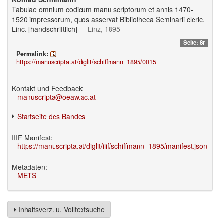
Tabulae omnium codicum manu scriptorum et annis 1470-
1520 impressorum, quos asservat Bibliotheca Seminarii cleric.
Linc. [handschriftlich]
— Linz, 1895
Seite: 8r
Permalink:
https://manuscripta.at/diglit/schiffmann_1895/0015
Kontakt und Feedback:
manuscripta@oeaw.ac.at
Startseite des Bandes
IIIF Manifest:
https://manuscripta.at/diglit/iiif/schiffmann_1895/manifest.json
Metadaten:
METS
Inhaltsverz. u. Volltextsuche