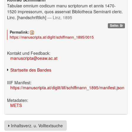
Tabulae omnium codicum manu scriptorum et annis 1470-
1520 impressorum, quos asservat Bibliotheca Seminarii cleric.
Linc. [handschriftlich]
— Linz, 1895
Seite: 8r
Permalink:
https://manuscripta.at/diglit/schiffmann_1895/0015
Kontakt und Feedback:
manuscripta@oeaw.ac.at
Startseite des Bandes
IIIF Manifest:
https://manuscripta.at/diglit/iiif/schiffmann_1895/manifest.json
Metadaten:
METS
Inhaltsverz. u. Volltextsuche