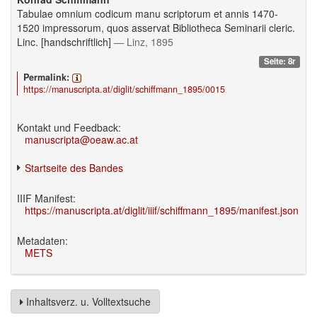
Tabulae omnium codicum manu scriptorum et annis 1470-
1520 impressorum, quos asservat Bibliotheca Seminarii cleric.
Linc. [handschriftlich]
— Linz, 1895
Seite: 8r
Permalink:
https://manuscripta.at/diglit/schiffmann_1895/0015
Kontakt und Feedback:
manuscripta@oeaw.ac.at
Startseite des Bandes
IIIF Manifest:
https://manuscripta.at/diglit/iiif/schiffmann_1895/manifest.json
Metadaten:
METS
Inhaltsverz. u. Volltextsuche