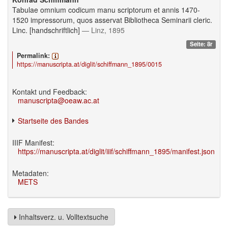
Tabulae omnium codicum manu scriptorum et annis 1470-
1520 impressorum, quos asservat Bibliotheca Seminarii cleric.
Linc. [handschriftlich]
— Linz, 1895
Seite: 8r
Permalink:
https://manuscripta.at/diglit/schiffmann_1895/0015
Kontakt und Feedback:
manuscripta@oeaw.ac.at
Startseite des Bandes
IIIF Manifest:
https://manuscripta.at/diglit/iiif/schiffmann_1895/manifest.json
Metadaten:
METS
Inhaltsverz. u. Volltextsuche