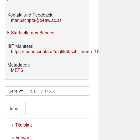
Kontakt und Feedback:
manuscripta@oeaw.ac.at
Startseite des Bandes
IIIF Manifest:
https://manuscripta.at/diglit/iiif/schiffmann_1895/manifest.json
Metadaten:
METS
Seite
Inhalt
1r
Titelblatt
1v
Vorwort