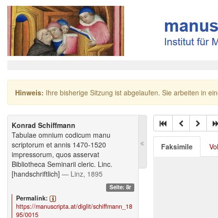
Hinweis:
Ihre bisherige Sitzung ist abgelaufen. Sie arbeiten in ei
Konrad Schiffmann
Tabulae omnium codicum manu
scriptorum et annis 1470-1520
Faksimile
Vo
impressorum, quos asservat
Bibliotheca Seminarii cleric. Linc.
[handschriftlich]
— Linz, 1895
Seite: 8r
Permalink:
https://manuscripta.at/diglit/schiffmann_18
95/0015