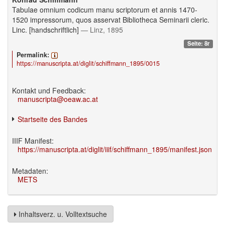
Tabulae omnium codicum manu scriptorum et annis 1470-
1520 impressorum, quos asservat Bibliotheca Seminarii cleric.
Linc. [handschriftlich]
— Linz, 1895
Seite: 8r
Permalink:
https://manuscripta.at/diglit/schiffmann_1895/0015
Kontakt und Feedback:
manuscripta@oeaw.ac.at
Startseite des Bandes
IIIF Manifest:
https://manuscripta.at/diglit/iiif/schiffmann_1895/manifest.json
Metadaten:
METS
Inhaltsverz. u. Volltextsuche