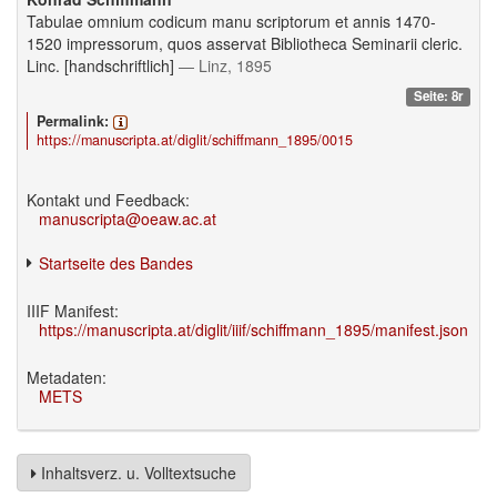
Tabulae omnium codicum manu scriptorum et annis 1470-
1520 impressorum, quos asservat Bibliotheca Seminarii cleric.
Linc. [handschriftlich]
— Linz, 1895
Seite: 8r
Permalink:
https://manuscripta.at/diglit/schiffmann_1895/0015
Kontakt und Feedback:
manuscripta@oeaw.ac.at
Startseite des Bandes
IIIF Manifest:
https://manuscripta.at/diglit/iiif/schiffmann_1895/manifest.json
Metadaten:
METS
Inhaltsverz. u. Volltextsuche