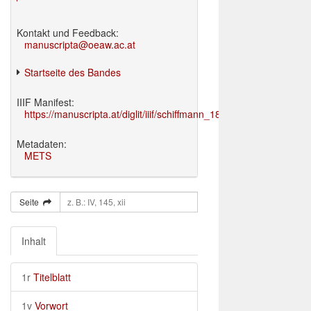
Kontakt und Feedback:
manuscripta@oeaw.ac.at
Startseite des Bandes
IIIF Manifest:
https://manuscripta.at/diglit/iiif/schiffmann_1895/manifest.json
Metadaten:
METS
Seite
Inhalt
1r
Titelblatt
1v
Vorwort