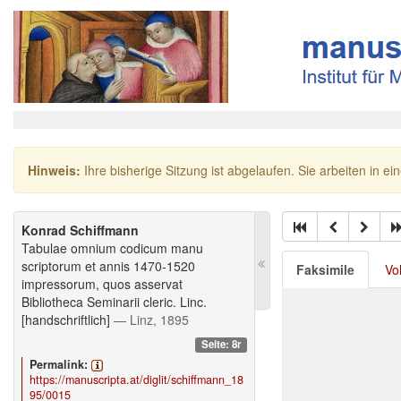
Hinweis:
Ihre bisherige Sitzung ist abgelaufen. Sie arbeiten in ei
Konrad Schiffmann
Tabulae omnium codicum manu
scriptorum et annis 1470-1520
Faksimile
Vo
impressorum, quos asservat
Bibliotheca Seminarii cleric. Linc.
[handschriftlich]
— Linz, 1895
Seite: 8r
Permalink:
https://manuscripta.at/diglit/schiffmann_18
95/0015