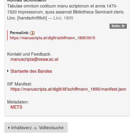
Tabulae omnium codicum manu scriptorum et annis 1470-
1520 impressorum, quos asservat Bibliotheca Seminarii cleric.
Linc. [handschriftlich]
— Linz, 1895
Seite: 8r
Permalink:
https://manuscripta.at/diglit/schiffmann_1895/0015
Kontakt und Feedback:
manuscripta@oeaw.ac.at
Startseite des Bandes
IIIF Manifest:
https://manuscripta.at/diglit/iiif/schiffmann_1895/manifest.json
Metadaten:
METS
Inhaltsverz. u. Volltextsuche