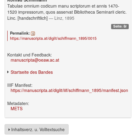
Tabulae omnium codicum manu scriptorum et annis 1470-
1520 impressorum, quos asservat Bibliotheca Seminarii cleric.
Linc. [handschriftlich]
— Linz, 1895
Seite: 8r
Permalink:
https://manuscripta.at/diglit/schiffmann_1895/0015
Kontakt und Feedback:
manuscripta@oeaw.ac.at
Startseite des Bandes
IIIF Manifest:
https://manuscripta.at/diglit/iiif/schiffmann_1895/manifest.json
Metadaten:
METS
Inhaltsverz. u. Volltextsuche