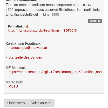
Tabulae omnium codicum manu scriptorum et annis 1470-
1520 impressorum, quos asservat Bibliotheca Seminarii cleric.
Linc. [handschriftlich]
— Linz, 1895
Seite: 8r
Permalink:
https://manuscripta.at/diglit/schiffmann_1895/0015
Kontakt und Feedback:
manuscripta@oeaw.ac.at
Startseite des Bandes
IIIF Manifest:
https://manuscripta.at/diglit/iiif/schiffmann_1895/manifest.json
Metadaten:
METS
Inhaltsverz. u. Volltextsuche