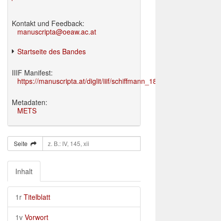
Kontakt und Feedback:
manuscripta@oeaw.ac.at
Startseite des Bandes
IIIF Manifest:
https://manuscripta.at/diglit/iiif/schiffmann_1895/manifest.json
Metadaten:
METS
Seite
Inhalt
1r
Titelblatt
1v
Vorwort