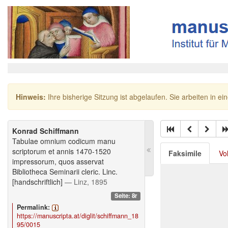
Hinweis:
Ihre bisherige Sitzung ist abgelaufen. Sie arbeiten in ei
Konrad Schiffmann
Tabulae omnium codicum manu
scriptorum et annis 1470-1520
Faksimile
Vo
impressorum, quos asservat
Bibliotheca Seminarii cleric. Linc.
[handschriftlich]
— Linz, 1895
Seite: 8r
Permalink:
https://manuscripta.at/diglit/schiffmann_18
95/0015