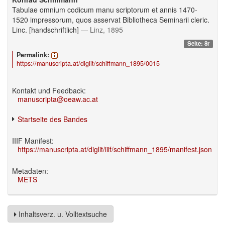
Tabulae omnium codicum manu scriptorum et annis 1470-
1520 impressorum, quos asservat Bibliotheca Seminarii cleric.
Linc. [handschriftlich]
— Linz, 1895
Seite: 8r
Permalink:
https://manuscripta.at/diglit/schiffmann_1895/0015
Kontakt und Feedback:
manuscripta@oeaw.ac.at
Startseite des Bandes
IIIF Manifest:
https://manuscripta.at/diglit/iiif/schiffmann_1895/manifest.json
Metadaten:
METS
Inhaltsverz. u. Volltextsuche