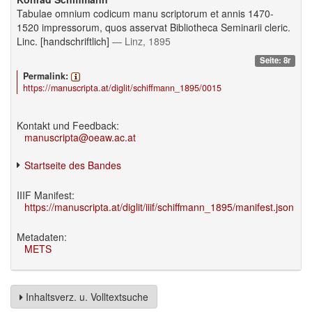
Tabulae omnium codicum manu scriptorum et annis 1470-
1520 impressorum, quos asservat Bibliotheca Seminarii cleric.
Linc. [handschriftlich]
— Linz, 1895
Seite: 8r
Permalink:
https://manuscripta.at/diglit/schiffmann_1895/0015
Kontakt und Feedback:
manuscripta@oeaw.ac.at
Startseite des Bandes
IIIF Manifest:
https://manuscripta.at/diglit/iiif/schiffmann_1895/manifest.json
Metadaten:
METS
Inhaltsverz. u. Volltextsuche