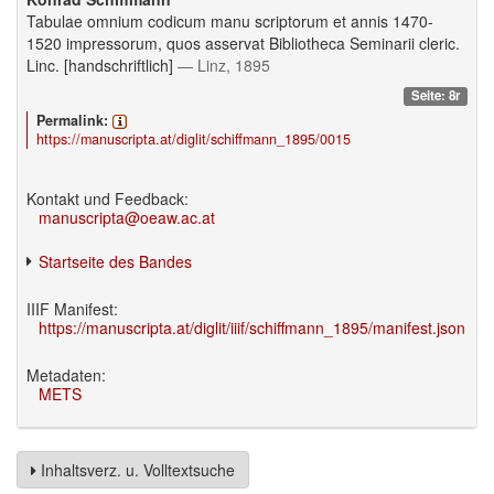
Tabulae omnium codicum manu scriptorum et annis 1470-
1520 impressorum, quos asservat Bibliotheca Seminarii cleric.
Linc. [handschriftlich]
— Linz, 1895
Seite: 8r
Permalink:
https://manuscripta.at/diglit/schiffmann_1895/0015
Kontakt und Feedback:
manuscripta@oeaw.ac.at
Startseite des Bandes
IIIF Manifest:
https://manuscripta.at/diglit/iiif/schiffmann_1895/manifest.json
Metadaten:
METS
Inhaltsverz. u. Volltextsuche