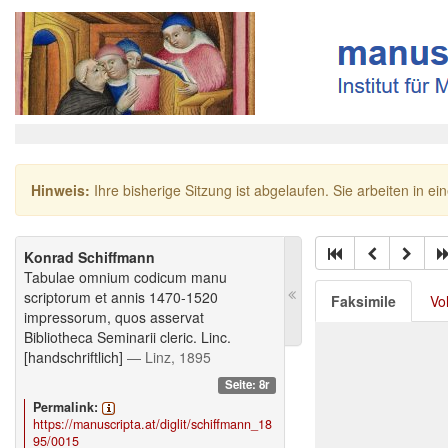
Hinweis:
Ihre bisherige Sitzung ist abgelaufen. Sie arbeiten in ei
Konrad Schiffmann
Tabulae omnium codicum manu
scriptorum et annis 1470-1520
Faksimile
Vo
impressorum, quos asservat
Bibliotheca Seminarii cleric. Linc.
[handschriftlich]
— Linz, 1895
Seite: 8r
Permalink:
https://manuscripta.at/diglit/schiffmann_18
95/0015