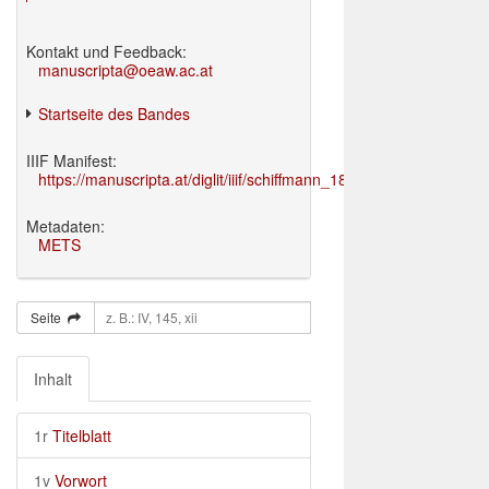
Kontakt und Feedback:
manuscripta@oeaw.ac.at
Startseite des Bandes
IIIF Manifest:
https://manuscripta.at/diglit/iiif/schiffmann_1895/manifest.json
Metadaten:
METS
Seite
Inhalt
1r
Titelblatt
1v
Vorwort