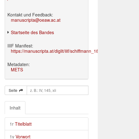
Kontakt und Feedback:
manuscripta@oeaw.ac.at
Startseite des Bandes
IIIF Manifest:
https://manuscripta.at/diglit/iiif/schiffmann_1895/manifest.json
Metadaten:
METS
Seite
Inhalt
1r
Titelblatt
1v
Vorwort