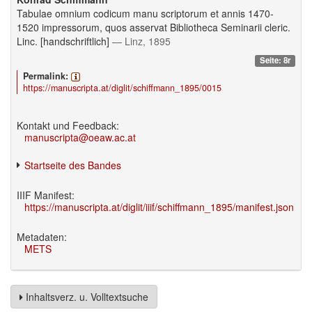
Tabulae omnium codicum manu scriptorum et annis 1470-
1520 impressorum, quos asservat Bibliotheca Seminarii cleric.
Linc. [handschriftlich]
— Linz, 1895
Seite: 8r
Permalink:
https://manuscripta.at/diglit/schiffmann_1895/0015
Kontakt und Feedback:
manuscripta@oeaw.ac.at
Startseite des Bandes
IIIF Manifest:
https://manuscripta.at/diglit/iiif/schiffmann_1895/manifest.json
Metadaten:
METS
Inhaltsverz. u. Volltextsuche