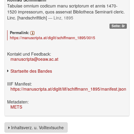
Tabulae omnium codicum manu scriptorum et annis 1470-
1520 impressorum, quos asservat Bibliotheca Seminarii cleric.
Linc. [handschriftlich]
— Linz, 1895
Seite: 8r
Permalink:
https://manuscripta.at/diglit/schiffmann_1895/0015
Kontakt und Feedback:
manuscripta@oeaw.ac.at
Startseite des Bandes
IIIF Manifest:
https://manuscripta.at/diglit/iiif/schiffmann_1895/manifest.json
Metadaten:
METS
Inhaltsverz. u. Volltextsuche