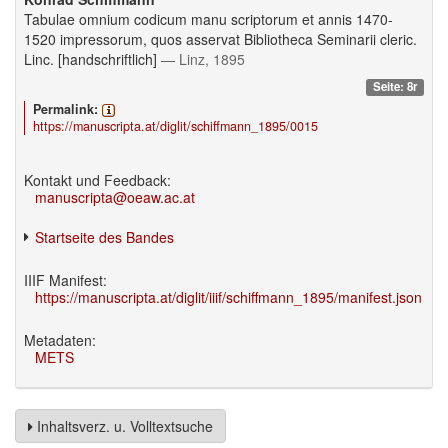
Tabulae omnium codicum manu scriptorum et annis 1470-
1520 impressorum, quos asservat Bibliotheca Seminarii cleric.
Linc. [handschriftlich]
— Linz, 1895
Seite: 8r
Permalink:
https://manuscripta.at/diglit/schiffmann_1895/0015
Kontakt und Feedback:
manuscripta@oeaw.ac.at
Startseite des Bandes
IIIF Manifest:
https://manuscripta.at/diglit/iiif/schiffmann_1895/manifest.json
Metadaten:
METS
Inhaltsverz. u. Volltextsuche