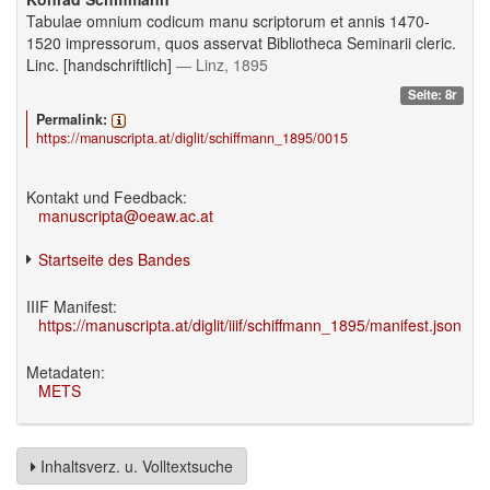
Tabulae omnium codicum manu scriptorum et annis 1470-
1520 impressorum, quos asservat Bibliotheca Seminarii cleric.
Linc. [handschriftlich]
— Linz, 1895
Seite: 8r
Permalink:
https://manuscripta.at/diglit/schiffmann_1895/0015
Kontakt und Feedback:
manuscripta@oeaw.ac.at
Startseite des Bandes
IIIF Manifest:
https://manuscripta.at/diglit/iiif/schiffmann_1895/manifest.json
Metadaten:
METS
Inhaltsverz. u. Volltextsuche