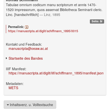
Tabulae omnium codicum manu scriptorum et annis 1470-
1520 impressorum, quos asservat Bibliotheca Seminarii cleric.
Linc. [handschriftlich]
— Linz, 1895
Seite: 8r
Permalink:
https://manuscripta.at/diglit/schiffmann_1895/0015
Kontakt und Feedback:
manuscripta@oeaw.ac.at
Startseite des Bandes
IIIF Manifest:
https://manuscripta.at/diglit/iiif/schiffmann_1895/manifest.json
Metadaten:
METS
Inhaltsverz. u. Volltextsuche