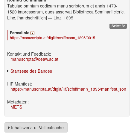
Tabulae omnium codicum manu scriptorum et annis 1470-
1520 impressorum, quos asservat Bibliotheca Seminarii cleric.
Linc. [handschriftlich]
— Linz, 1895
Seite: 8r
Permalink:
https://manuscripta.at/diglit/schiffmann_1895/0015
Kontakt und Feedback:
manuscripta@oeaw.ac.at
Startseite des Bandes
IIIF Manifest:
https://manuscripta.at/diglit/iiif/schiffmann_1895/manifest.json
Metadaten:
METS
Inhaltsverz. u. Volltextsuche