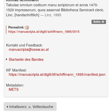
Tabulae omnium codicum manu scriptorum et annis 1470-
1520 impressorum, quos asservat Bibliotheca Seminarii cleric.
Linc. [handschriftlich]
— Linz, 1895
Seite: 8r
Permalink:
https://manuscripta.at/diglit/schiffmann_1895/0015
Kontakt und Feedback:
manuscripta@oeaw.ac.at
Startseite des Bandes
IIIF Manifest:
https://manuscripta.at/diglit/iiif/schiffmann_1895/manifest.json
Metadaten:
METS
Inhaltsverz. u. Volltextsuche