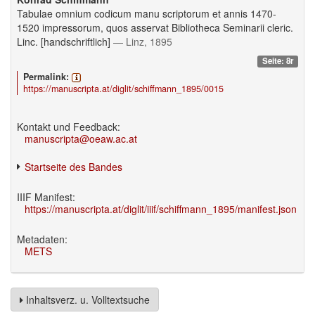
Tabulae omnium codicum manu scriptorum et annis 1470-
1520 impressorum, quos asservat Bibliotheca Seminarii cleric.
Linc. [handschriftlich]
— Linz, 1895
Seite: 8r
Permalink:
https://manuscripta.at/diglit/schiffmann_1895/0015
Kontakt und Feedback:
manuscripta@oeaw.ac.at
Startseite des Bandes
IIIF Manifest:
https://manuscripta.at/diglit/iiif/schiffmann_1895/manifest.json
Metadaten:
METS
Inhaltsverz. u. Volltextsuche