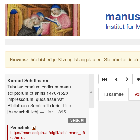
Hinweis:
Ihre bisherige Sitzung ist abgelaufen. Sie arbeiten in ei
Konrad Schiffmann
Tabulae omnium codicum manu
scriptorum et annis 1470-1520
Faksimile
Vo
impressorum, quos asservat
Bibliotheca Seminarii cleric. Linc.
[handschriftlich]
— Linz, 1895
Seite: 8r
Permalink:
https://manuscripta.at/diglit/schiffmann_18
95/0015