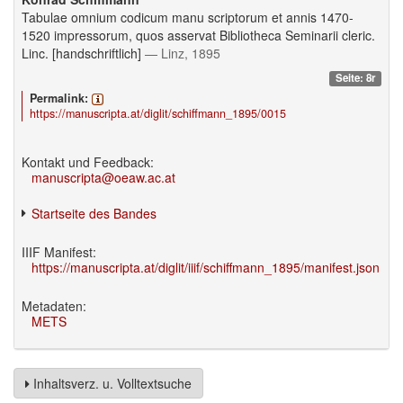
Tabulae omnium codicum manu scriptorum et annis 1470-
1520 impressorum, quos asservat Bibliotheca Seminarii cleric.
Linc. [handschriftlich]
— Linz, 1895
Seite: 8r
Permalink:
https://manuscripta.at/diglit/schiffmann_1895/0015
Kontakt und Feedback:
manuscripta@oeaw.ac.at
Startseite des Bandes
IIIF Manifest:
https://manuscripta.at/diglit/iiif/schiffmann_1895/manifest.json
Metadaten:
METS
Inhaltsverz. u. Volltextsuche