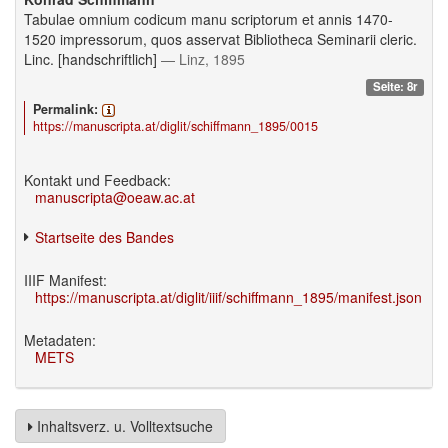
Tabulae omnium codicum manu scriptorum et annis 1470-
1520 impressorum, quos asservat Bibliotheca Seminarii cleric.
Linc. [handschriftlich]
— Linz, 1895
Seite: 8r
Permalink:
https://manuscripta.at/diglit/schiffmann_1895/0015
Kontakt und Feedback:
manuscripta@oeaw.ac.at
Startseite des Bandes
IIIF Manifest:
https://manuscripta.at/diglit/iiif/schiffmann_1895/manifest.json
Metadaten:
METS
Inhaltsverz. u. Volltextsuche