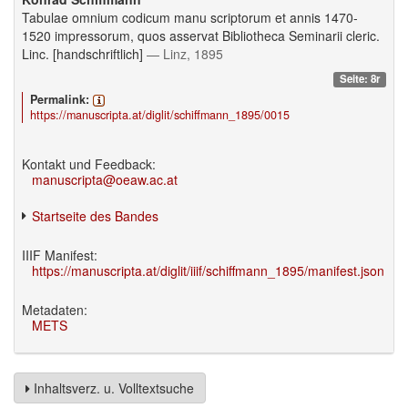
Tabulae omnium codicum manu scriptorum et annis 1470-
1520 impressorum, quos asservat Bibliotheca Seminarii cleric.
Linc. [handschriftlich]
— Linz, 1895
Seite: 8r
Permalink:
https://manuscripta.at/diglit/schiffmann_1895/0015
Kontakt und Feedback:
manuscripta@oeaw.ac.at
Startseite des Bandes
IIIF Manifest:
https://manuscripta.at/diglit/iiif/schiffmann_1895/manifest.json
Metadaten:
METS
Inhaltsverz. u. Volltextsuche