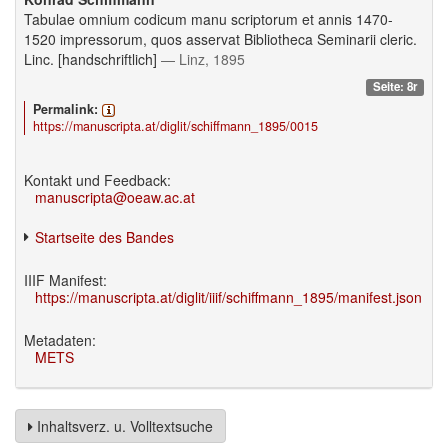
Tabulae omnium codicum manu scriptorum et annis 1470-
1520 impressorum, quos asservat Bibliotheca Seminarii cleric.
Linc. [handschriftlich]
— Linz, 1895
Seite: 8r
Permalink:
https://manuscripta.at/diglit/schiffmann_1895/0015
Kontakt und Feedback:
manuscripta@oeaw.ac.at
Startseite des Bandes
IIIF Manifest:
https://manuscripta.at/diglit/iiif/schiffmann_1895/manifest.json
Metadaten:
METS
Inhaltsverz. u. Volltextsuche