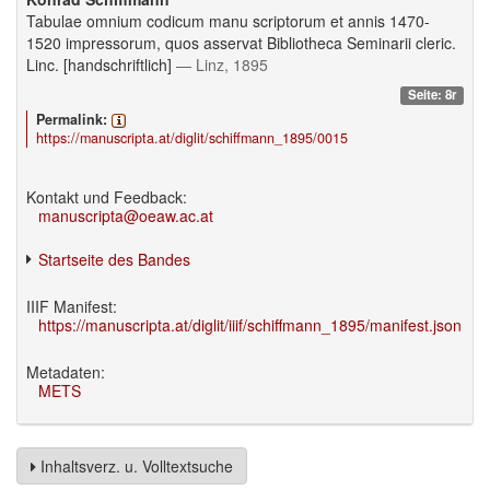
Tabulae omnium codicum manu scriptorum et annis 1470-
1520 impressorum, quos asservat Bibliotheca Seminarii cleric.
Linc. [handschriftlich]
— Linz, 1895
Seite: 8r
Permalink:
https://manuscripta.at/diglit/schiffmann_1895/0015
Kontakt und Feedback:
manuscripta@oeaw.ac.at
Startseite des Bandes
IIIF Manifest:
https://manuscripta.at/diglit/iiif/schiffmann_1895/manifest.json
Metadaten:
METS
Inhaltsverz. u. Volltextsuche