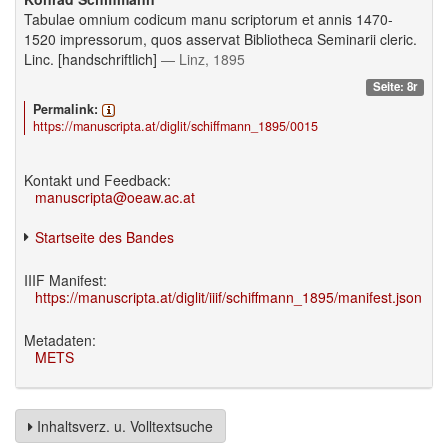
Tabulae omnium codicum manu scriptorum et annis 1470-
1520 impressorum, quos asservat Bibliotheca Seminarii cleric.
Linc. [handschriftlich]
— Linz, 1895
Seite: 8r
Permalink:
https://manuscripta.at/diglit/schiffmann_1895/0015
Kontakt und Feedback:
manuscripta@oeaw.ac.at
Startseite des Bandes
IIIF Manifest:
https://manuscripta.at/diglit/iiif/schiffmann_1895/manifest.json
Metadaten:
METS
Inhaltsverz. u. Volltextsuche