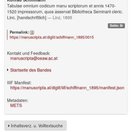
Tabulae omnium codicum manu scriptorum et annis 1470-
1520 impressorum, quos asservat Bibliotheca Seminarii cleric.
Linc. [handschriftlich]
— Linz, 1895
Seite: 8r
Permalink:
https://manuscripta.at/diglit/schiffmann_1895/0015
Kontakt und Feedback:
manuscripta@oeaw.ac.at
Startseite des Bandes
IIIF Manifest:
https://manuscripta.at/diglit/iiif/schiffmann_1895/manifest.json
Metadaten:
METS
Inhaltsverz. u. Volltextsuche