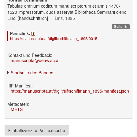
Tabulae omnium codicum manu scriptorum et annis 1470-
1520 impressorum, quos asservat Bibliotheca Seminarii cleric.
Linc. [handschriftlich]
— Linz, 1895
Seite: 8r
Permalink:
https://manuscripta.at/diglit/schiffmann_1895/0015
Kontakt und Feedback:
manuscripta@oeaw.ac.at
Startseite des Bandes
IIIF Manifest:
https://manuscripta.at/diglit/iiif/schiffmann_1895/manifest.json
Metadaten:
METS
Inhaltsverz. u. Volltextsuche