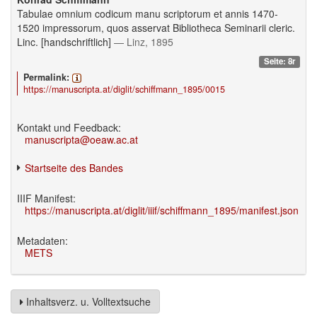
Tabulae omnium codicum manu scriptorum et annis 1470-
1520 impressorum, quos asservat Bibliotheca Seminarii cleric.
Linc. [handschriftlich]
— Linz, 1895
Seite: 8r
Permalink:
https://manuscripta.at/diglit/schiffmann_1895/0015
Kontakt und Feedback:
manuscripta@oeaw.ac.at
Startseite des Bandes
IIIF Manifest:
https://manuscripta.at/diglit/iiif/schiffmann_1895/manifest.json
Metadaten:
METS
Inhaltsverz. u. Volltextsuche