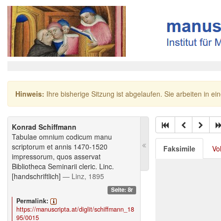
Hinweis:
Ihre bisherige Sitzung ist abgelaufen. Sie arbeiten in ei
Konrad Schiffmann
Tabulae omnium codicum manu
scriptorum et annis 1470-1520
Faksimile
Vo
impressorum, quos asservat
Bibliotheca Seminarii cleric. Linc.
[handschriftlich]
— Linz, 1895
Seite: 8r
Permalink:
https://manuscripta.at/diglit/schiffmann_18
95/0015