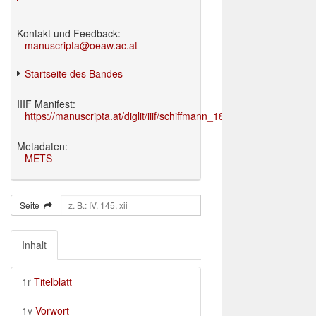
Kontakt und Feedback:
manuscripta@oeaw.ac.at
Startseite des Bandes
IIIF Manifest:
https://manuscripta.at/diglit/iiif/schiffmann_1895/manifest.json
Metadaten:
METS
Seite
Inhalt
1r
Titelblatt
1v
Vorwort