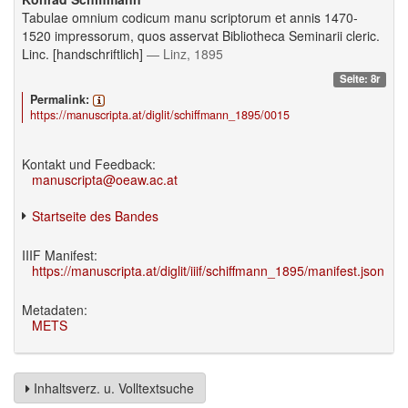
Tabulae omnium codicum manu scriptorum et annis 1470-
1520 impressorum, quos asservat Bibliotheca Seminarii cleric.
Linc. [handschriftlich]
— Linz, 1895
Seite: 8r
Permalink:
https://manuscripta.at/diglit/schiffmann_1895/0015
Kontakt und Feedback:
manuscripta@oeaw.ac.at
Startseite des Bandes
IIIF Manifest:
https://manuscripta.at/diglit/iiif/schiffmann_1895/manifest.json
Metadaten:
METS
Inhaltsverz. u. Volltextsuche