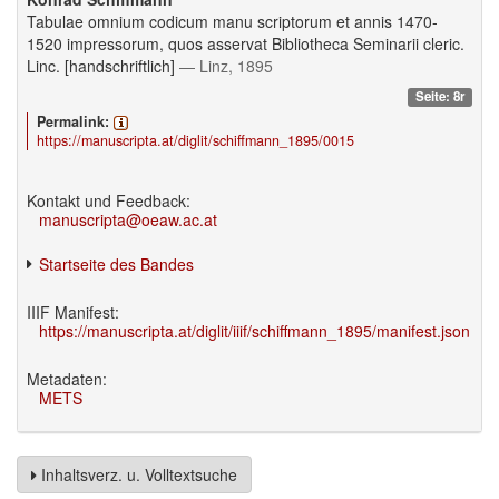
Tabulae omnium codicum manu scriptorum et annis 1470-
1520 impressorum, quos asservat Bibliotheca Seminarii cleric.
Linc. [handschriftlich]
— Linz, 1895
Seite: 8r
Permalink:
https://manuscripta.at/diglit/schiffmann_1895/0015
Kontakt und Feedback:
manuscripta@oeaw.ac.at
Startseite des Bandes
IIIF Manifest:
https://manuscripta.at/diglit/iiif/schiffmann_1895/manifest.json
Metadaten:
METS
Inhaltsverz. u. Volltextsuche