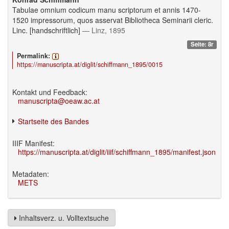
Tabulae omnium codicum manu scriptorum et annis 1470-
1520 impressorum, quos asservat Bibliotheca Seminarii cleric.
Linc. [handschriftlich]
— Linz, 1895
Seite: 8r
Permalink:
https://manuscripta.at/diglit/schiffmann_1895/0015
Kontakt und Feedback:
manuscripta@oeaw.ac.at
Startseite des Bandes
IIIF Manifest:
https://manuscripta.at/diglit/iiif/schiffmann_1895/manifest.json
Metadaten:
METS
Inhaltsverz. u. Volltextsuche