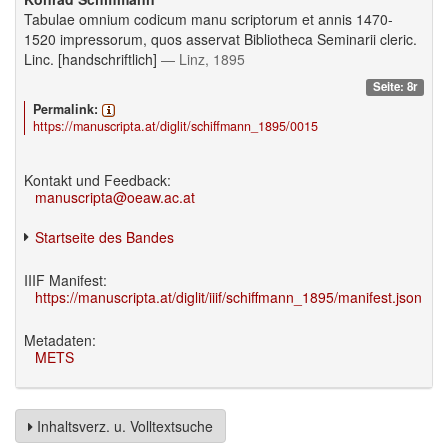
Tabulae omnium codicum manu scriptorum et annis 1470-
1520 impressorum, quos asservat Bibliotheca Seminarii cleric.
Linc. [handschriftlich]
— Linz, 1895
Seite: 8r
Permalink:
https://manuscripta.at/diglit/schiffmann_1895/0015
Kontakt und Feedback:
manuscripta@oeaw.ac.at
Startseite des Bandes
IIIF Manifest:
https://manuscripta.at/diglit/iiif/schiffmann_1895/manifest.json
Metadaten:
METS
Inhaltsverz. u. Volltextsuche