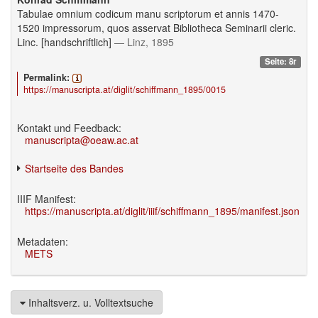
Tabulae omnium codicum manu scriptorum et annis 1470-
1520 impressorum, quos asservat Bibliotheca Seminarii cleric.
Linc. [handschriftlich]
— Linz, 1895
Seite: 8r
Permalink:
https://manuscripta.at/diglit/schiffmann_1895/0015
Kontakt und Feedback:
manuscripta@oeaw.ac.at
Startseite des Bandes
IIIF Manifest:
https://manuscripta.at/diglit/iiif/schiffmann_1895/manifest.json
Metadaten:
METS
Inhaltsverz. u. Volltextsuche