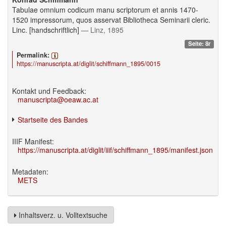
Tabulae omnium codicum manu scriptorum et annis 1470-
1520 impressorum, quos asservat Bibliotheca Seminarii cleric.
Linc. [handschriftlich]
— Linz, 1895
Seite: 8r
Permalink:
https://manuscripta.at/diglit/schiffmann_1895/0015
Kontakt und Feedback:
manuscripta@oeaw.ac.at
Startseite des Bandes
IIIF Manifest:
https://manuscripta.at/diglit/iiif/schiffmann_1895/manifest.json
Metadaten:
METS
Inhaltsverz. u. Volltextsuche