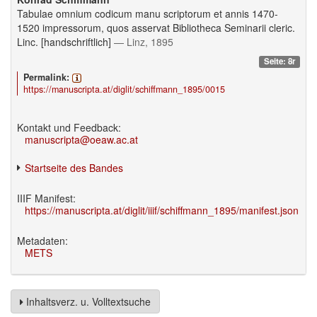
Tabulae omnium codicum manu scriptorum et annis 1470-
1520 impressorum, quos asservat Bibliotheca Seminarii cleric.
Linc. [handschriftlich]
— Linz, 1895
Seite: 8r
Permalink:
https://manuscripta.at/diglit/schiffmann_1895/0015
Kontakt und Feedback:
manuscripta@oeaw.ac.at
Startseite des Bandes
IIIF Manifest:
https://manuscripta.at/diglit/iiif/schiffmann_1895/manifest.json
Metadaten:
METS
Inhaltsverz. u. Volltextsuche