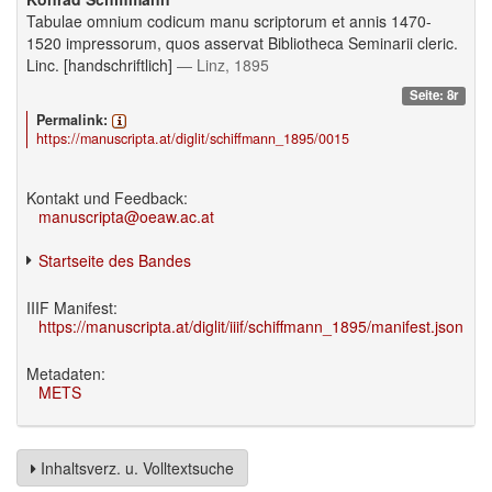
Tabulae omnium codicum manu scriptorum et annis 1470-
1520 impressorum, quos asservat Bibliotheca Seminarii cleric.
Linc. [handschriftlich]
— Linz, 1895
Seite: 8r
Permalink:
https://manuscripta.at/diglit/schiffmann_1895/0015
Kontakt und Feedback:
manuscripta@oeaw.ac.at
Startseite des Bandes
IIIF Manifest:
https://manuscripta.at/diglit/iiif/schiffmann_1895/manifest.json
Metadaten:
METS
Inhaltsverz. u. Volltextsuche