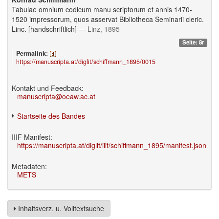
Tabulae omnium codicum manu scriptorum et annis 1470-
1520 impressorum, quos asservat Bibliotheca Seminarii cleric.
Linc. [handschriftlich]
— Linz, 1895
Seite: 8r
Permalink:
https://manuscripta.at/diglit/schiffmann_1895/0015
Kontakt und Feedback:
manuscripta@oeaw.ac.at
Startseite des Bandes
IIIF Manifest:
https://manuscripta.at/diglit/iiif/schiffmann_1895/manifest.json
Metadaten:
METS
Inhaltsverz. u. Volltextsuche