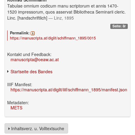
Tabulae omnium codicum manu scriptorum et annis 1470-
1520 impressorum, quos asservat Bibliotheca Seminarii cleric.
Linc. [handschriftlich]
— Linz, 1895
Seite: 8r
Permalink:
https://manuscripta.at/diglit/schiffmann_1895/0015
Kontakt und Feedback:
manuscripta@oeaw.ac.at
Startseite des Bandes
IIIF Manifest:
https://manuscripta.at/diglit/iiif/schiffmann_1895/manifest.json
Metadaten:
METS
Inhaltsverz. u. Volltextsuche